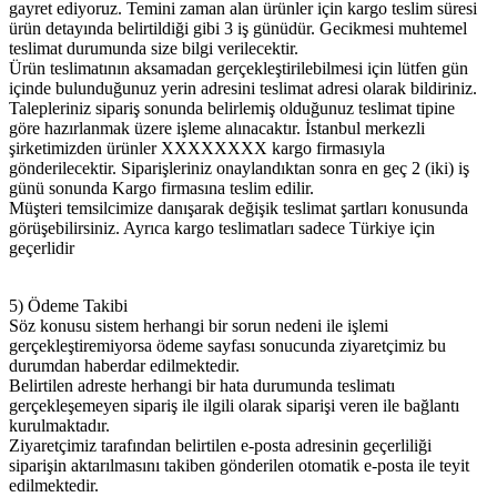
gayret ediyoruz. Temini zaman alan ürünler için kargo teslim süresi
ürün detayında belirtildiği gibi 3 iş günüdür. Gecikmesi muhtemel
teslimat durumunda size bilgi verilecektir.
Ürün teslimatının aksamadan gerçekleştirilebilmesi için lütfen gün
içinde bulunduğunuz yerin adresini teslimat adresi olarak bildiriniz.
Talepleriniz sipariş sonunda belirlemiş olduğunuz teslimat tipine
göre hazırlanmak üzere işleme alınacaktır. İstanbul merkezli
şirketimizden ürünler XXXXXXXX kargo firmasıyla
gönderilecektir. Siparişleriniz onaylandıktan sonra en geç 2 (iki) iş
günü sonunda Kargo firmasına teslim edilir.
Müşteri temsilcimize danışarak değişik teslimat şartları konusunda
görüşebilirsiniz. Ayrıca kargo teslimatları sadece Türkiye için
geçerlidir
5) Ödeme Takibi
Söz konusu sistem herhangi bir sorun nedeni ile işlemi
gerçekleştiremiyorsa ödeme sayfası sonucunda ziyaretçimiz bu
durumdan haberdar edilmektedir.
Belirtilen adreste herhangi bir hata durumunda teslimatı
gerçekleşemeyen sipariş ile ilgili olarak siparişi veren ile bağlantı
kurulmaktadır.
Ziyaretçimiz tarafından belirtilen e-posta adresinin geçerliliği
siparişin aktarılmasını takiben gönderilen otomatik e-posta ile teyit
edilmektedir.