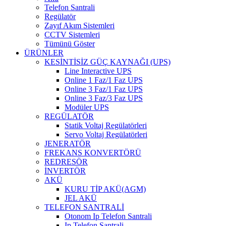
Telefon Santrali
Regülatör
Zayıf Akım Sistemleri
CCTV Sistemleri
Tümünü Göster
ÜRÜNLER
KESİNTİSİZ GÜÇ KAYNAĞI (UPS)
Line Interactive UPS
Online 1 Faz/1 Faz UPS
Online 3 Faz/1 Faz UPS
Online 3 Faz/3 Faz UPS
Modüler UPS
REGÜLATÖR
Statik Voltaj Regülatörleri
Servo Voltaj Regülatörleri
JENERATÖR
FREKANS KONVERTÖRÜ
REDRESÖR
İNVERTÖR
AKÜ
KURU TİP AKÜ(AGM)
JEL AKÜ
TELEFON SANTRALİ
Otonom Ip Telefon Santrali
Ip Telefon Santrali