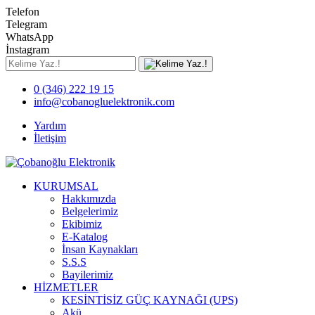
Telefon
Telegram
WhatsApp
İnstagram
0 (346) 222 19 15
info@cobanogluelektronik.com
Yardım
İletişim
KURUMSAL
Hakkımızda
Belgelerimiz
Ekibimiz
E-Katalog
İnsan Kaynakları
S.S.S
Bayilerimiz
HİZMETLER
KESİNTİSİZ GÜÇ KAYNAĞI (UPS)
Akü