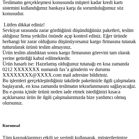
Teslimatın gerçekleşmesi konusunda müşteri kadar kredi kartı
sistemini kullandığımız bankaya karşı da sorumluluğumuz söz
konusudur.
Lütfen dikkat ediniz!
Sevkiyat sırasında zarar gördüğünü düşündüğünüz paketleri, teslim
aldığınız firma yetkilisi önünde açıp kontrol ediniz. Eğer üründe
herhangi bir zarar olduğunu düşünüyorsanız kargo firmasına tutanak
tutturularak ürünü teslim almayınız.
Ürün teslim alındıktan sonra kargo firmasının görevini tam olarak
yerine getirdiği kabul edilmektedir.
Ürün hasarlı ise: Hazırlamış olduğunuz tutanağı en kısa zamanda
0212 XXXXXXX numaralı fax’a gönderin ve durumu
XXXXXXXX@XXXX.com mail adresine bildiriniz.
Bu işlemleri gerçekleştirdiğiniz takdirde paketinizle ilgili çalışmalara
başlayarak, en kısa zamanda teslimatın tekrarlanmasını sağlayacağız.
Bu e-posta içinde ürünü neden iade etmek istediğinizi kısaca
açıklarsanız ürün ile ilgili çalışmalarımızda bize yardımcı olmuş
olursunuz.
Kurumsal
Tüm kaynaklarımızı etkili ve verimli kullanarak, müşterilerimize