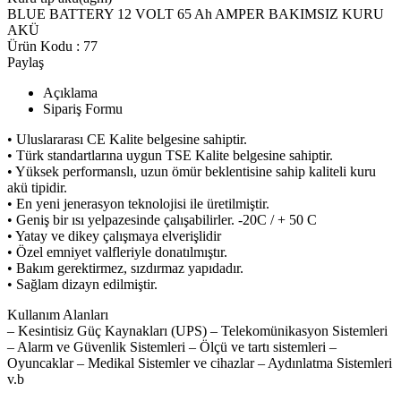
BLUE BATTERY 12 VOLT 65 Ah AMPER BAKIMSIZ KURU
AKÜ
Ürün Kodu :
77
Paylaş
Açıklama
Sipariş Formu
• Uluslararası CE Kalite belgesine sahiptir.
• Türk standartlarına uygun TSE Kalite belgesine sahiptir.
• Yüksek performanslı, uzun ömür beklentisine sahip kaliteli kuru
akü tipidir.
• En yeni jenerasyon teknolojisi ile üretilmiştir.
• Geniş bir ısı yelpazesinde çalışabilirler. -20C / + 50 C
• Yatay ve dikey çalışmaya elverişlidir
• Özel emniyet valfleriyle donatılmıştır.
• Bakım gerektirmez, sızdırmaz yapıdadır.
• Sağlam dizayn edilmiştir.
Kullanım Alanları
– Kesintisiz Güç Kaynakları (UPS) – Telekomünikasyon Sistemleri
– Alarm ve Güvenlik Sistemleri – Ölçü ve tartı sistemleri –
Oyuncaklar – Medikal Sistemler ve cihazlar – Aydınlatma Sistemleri
v.b