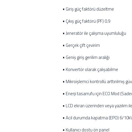
• Giriş güç faktörü düzeltme
• Çıkış güç faktörü (PF) 0.9
• Jeneratör ile çalışma uyumluluğu
• Gerçek çift çevirim
• Geniş giriş gerilim aralığı
• Konvertör olarak çalışabilme
• Mikroişlemci kontrollü arttırılmış güve
• Enerji tasarrufu için ECO Mod (Sade
• LCD ekran üzerinden veya yazılım ile 
• Acil durumda kapatma (EPO) 6/10kV
• Kullanıcı dostu ön panel