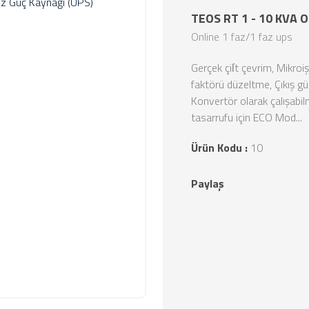
TEOS RT 1 - 10 KVA O
Online 1 faz/1 faz ups
Gerçek çiſt çevrim, Mikroişl
faktörü düzeltme, Çıkış güç 
Konvertör olarak çalışabil
tasarrufu için ECO Mod...
Ürün Kodu :
10
Paylaş