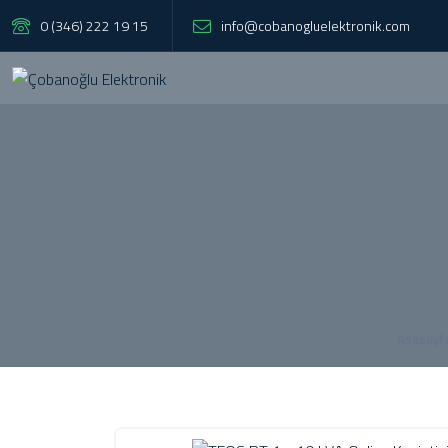
0 (346) 222 19 15
info@cobanogluelektronik.com
Anasayf