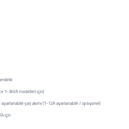
nilirlik
ce 1-3kVA modelleri için)
ayarlanabilir şarj akımı (1-12A ayarlanabilir / opsiyonel)
A için