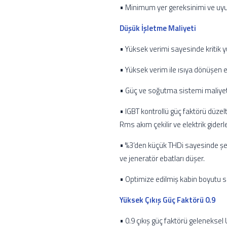
• Minimum yer gereksinimi ve uyum
Düşük İşletme Maliyeti
• Yüksek verimi sayesinde kritik yü
• Yüksek verim ile ısıya dönüşen en
• Güç ve soğutma sistemi maliyetl
• IGBT kontrollü güç faktörü düzel
Rms akım çekilir ve elektrik giderl
• %3’den küçük THDi sayesinde şeb
ve jeneratör ebatları düşer.
• Optimize edilmiş kabin boyutu s
Yüksek Çıkış Güç Faktörü 0.9
• 0.9 çıkış güç faktörü geleneksel 