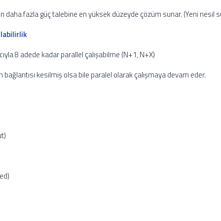
ın daha fazla güç talebine en yüksek düzeyde çözüm sunar. (Yeni nesil s
abilirlik
ıyla 8 adede kadar parallel çalışabilme (N+1, N+X)
 bağlantısı kesilmiş olsa bile paralel olarak çalışmaya devam eder.
ut)
ed)