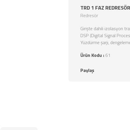
TRD 1 FAZ REDRESÖ
Redresör
Girişte dahili izolasyon t
DSP (Digital Signal Processo
Yüzdürme şarjı, dengeleme ş
Ürün Kodu :
61
Paylaş