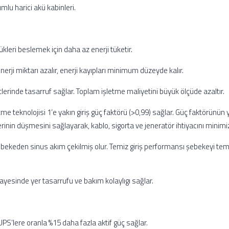
lu harici akü kabinleri.
kleri beslemek için daha az enerji tüketir.
erji miktarı azalır, enerji kayıpları minimum düzeyde kalır.
erinde tasarruf sağlar. Toplam işletme maliyetini büyük ölçüde azaltır.
tme teknolojisi 1’e yakın giriş güç faktörü (>0,99) sağlar. Güç faktörün
erinin düşmesini sağlayarak, kablo, sigorta ve jeneratör ihtiyacını minimi
ekeden sinus akım çekilmiş olur. Temiz giriş performansı şebekeyi temiz 
ayesinde yer tasarrufu ve bakım kolaylıgı sağlar.
UPS’lere oranla %15 daha fazla aktif güç sağlar.