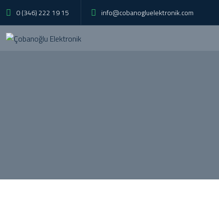
0 (346) 222 19 15
info@cobanogluelektronik.com