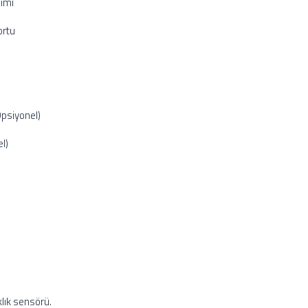
lımı
ortu
psiyonel)
l)
klık sensörü.