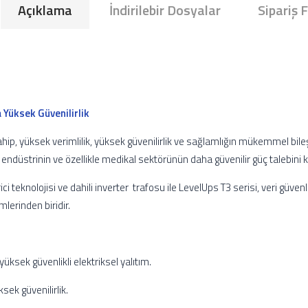
Açıklama
İndirilebir Dosyalar
Sipariş 
a Yüksek Güvenilirlik
sahip, yüksek verimlilik, yüksek güvenilirlik ve sağlamlığın mükemmel bileşi
 endüstrinin ve özellikle medikal sektörünün daha güvenilir güç talebini k
ici teknolojisi ve dahili inverter trafosu ile LevelUps T3 serisi, veri güve
lerinden biridir.
 yüksek güvenlikli elektriksel yalıtım.
sek güvenilirlik.