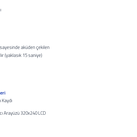
ı
 sayesinde aküden çekilen
lır (yaklasık 15 saniye)
eri
 Kaydı
anıcı Arayüzü 320x240 LCD