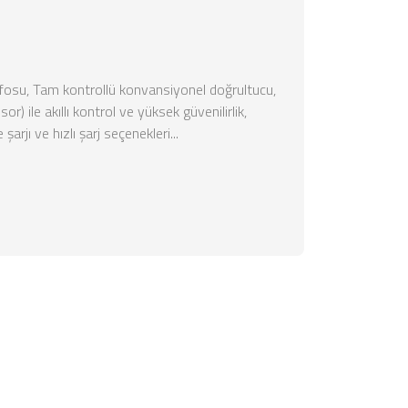
R
rafosu, Tam kontrollü konvansiyonel doğrultucu,
r) ile akıllı kontrol ve yüksek güvenilirlik,
arjı ve hızlı şarj seçenekleri...