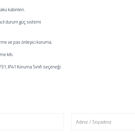
akü kabinleri.
acil durum güç sistemi
tirme ve pas önleyici koruma.
me kiti.
IP31, IP41 Koruma Sınıfı seçeneği.